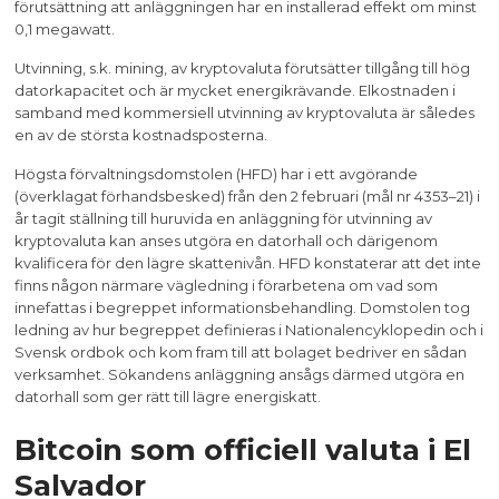
förutsättning att anläggningen har en installerad effekt om minst
0,1 megawatt.
Utvinning, s.k. mining, av kryptovaluta förutsätter tillgång till hög
datorkapacitet och är mycket energikrävande. Elkostnaden i
samband med kommersiell utvinning av kryptovaluta är således
en av de största kostnadsposterna.
Högsta förvaltningsdomstolen (HFD) har i ett avgörande
(överklagat förhandsbesked) från den 2 februari (mål nr 4353–21) i
år tagit ställning till huruvida en anläggning för utvinning av
kryptovaluta kan anses utgöra en datorhall och därigenom
kvalificera för den lägre skattenivån. HFD konstaterar att det inte
finns någon närmare vägledning i förarbetena om vad som
innefattas i begreppet informationsbehandling. Domstolen tog
ledning av hur begreppet definieras i Nationalencyklopedin och i
Svensk ordbok och kom fram till att bolaget bedriver en sådan
verksamhet. Sökandens anläggning ansågs därmed utgöra en
datorhall som ger rätt till lägre energiskatt.
Bitcoin som officiell valuta i El
Salvador