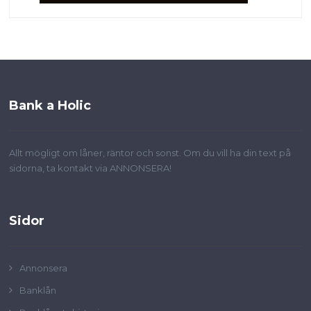
Bank a Holic
Allt mögligt om låner, räntor och sonst. Om du vill ha din text på
sidorna, ta kontakt via ANNONSERA!
Sidor
Annonsera
Banklån