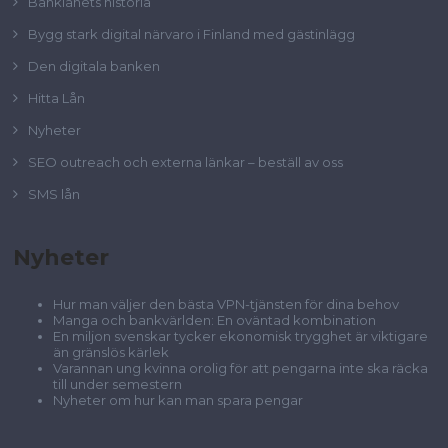
Banklånets historia
Bygg stark digital närvaro i Finland med gästinlägg
Den digitala banken
Hitta Lån
Nyheter
SEO outreach och externa länkar – beställ av oss
SMS lån
Nyheter
Hur man väljer den bästa VPN-tjänsten för dina behov
Manga och bankvärlden: En oväntad kombination
En miljon svenskar tycker ekonomisk trygghet är viktigare
än gränslös kärlek
Varannan ung kvinna orolig för att pengarna inte ska räcka
till under semestern
Nyheter om hur kan man spara pengar