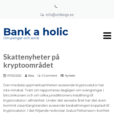
info@cntkings.ee
Bank a holic
Om pengar och sonst
Skattenyheter på
kryptoområdet
07/02/2022
Boss
0 Comment
Nyheter
Den mediala uppmärksamheten avseende kryptovalutor har
inte minskat. Tvärt om rapporteras dagligen om svängningar i
bitcoinkursen och om olika jurisdiktioners inställning till
kryptovalutor i allmänhet. Under det senaste året har det även
kommit vissa klargöranden avseende beskattningen kopplad till
kryptovalutor. I det följande redovisar Justus Pettersson i korthet