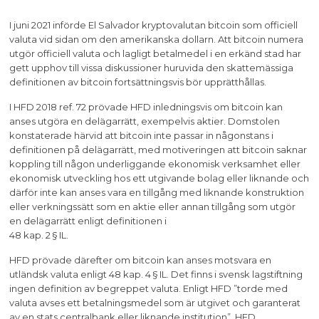
I juni 2021 införde El Salvador kryptovalutan bitcoin som officiell
valuta vid sidan om den amerikanska dollarn. Att bitcoin numera
utgör officiell valuta och lagligt betalmedel i en erkänd stad har
gett upphov till vissa diskussioner huruvida den skattemässiga
definitionen av bitcoin fortsättningsvis bör upprätthållas.
I HFD 2018 ref. 72 prövade HFD inledningsvis om bitcoin kan
anses utgöra en delägarrätt, exempelvis aktier. Domstolen
konstaterade härvid att bitcoin inte passar in någonstans i
definitionen på delägarrätt, med motiveringen att bitcoin saknar
koppling till någon underliggande ekonomisk verksamhet eller
ekonomisk utveckling hos ett utgivande bolag eller liknande och
därför inte kan anses vara en tillgång med liknande konstruktion
eller verkningssätt som en aktie eller annan tillgång som utgör
en delägarrätt enligt definitionen i
48 kap. 2 § IL.
HFD prövade därefter om bitcoin kan anses motsvara en
utländsk valuta enligt 48 kap. 4 § IL. Det finns i svensk lagstiftning
ingen definition av begreppet valuta. Enligt HFD ”torde med
valuta avses ett betalningsmedel som är utgivet och garanterat
av en stats centralbank eller liknande institution”. HFD