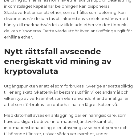
inkomstslaget kapital när belöningen kan disponeras.
Skatteverket anser att ether, som erhållits som belöning, kan
disponeras när de kan tas ut. Inkomstens storlek bestäms med
hänsyn till marknadsvärdet av tilldelade ether vid den tidpunkt
de kan disponeras. Detta värde utgör även anskaffningsutgift för
erhållna ether.
Nytt rättsfall avseende
energiskatt vid mining av
kryptovaluta
Utgångspunkten är att el som förbrukas i Sverige är skattepliktig
till energiskatt. Skattenivån bestäms utifrån vilket ändamål och i
vilken typ av verksamhet som elen används. Bland annat gäller
att el som förbrukas i en datorhall har en lägre skattenivå.
Med datorhall avses en anläggning där en näringsidkare, som
huvudsakligen bedriver informationstjänstverksamhet,
informationsbehandling eller uthyrning av serverutrymme och
tillhörande tjänster, utövar sådan verksamhet, under