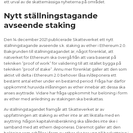
ett urval av de skattemässiga nyheterna på området.
Nytt ställningstagande
avseende staking
Den 14 december 2021 publicerade Skatteverket ett nytt
ställningstagande avseende s.k. staking av ether i Ethereum 2.0.
Bakgrunden till ställningstagandet är, något förenklat, att
nätverket för Ethereum ska övergå från att vara baserat på
tekniken ”proof of work” för validering till att istället bygga på
tekniken ”proof of stake”. Ännu mer förenklat gäller att den som
aktivt vill delta i Ethereum 2.0 behöver låsa in/deponera ett
bestämt antal ether under en bestämd period. Fråga har därför
uppkommit huruvida inlåsningen av ether innebär att dessa ska
anses avyttrade. Vidare har fråga uppkommit hur belöning i form
av ether med anledning av stakingen ska beskattas.
Av ställningstagandet framgår att Skatteverket är av
uppfattningen att staking av ether inte är att likställa med en
avyttring. Någon kapitalvinsberäkning ska således inte ske i
samband med att ethern deponeras. Däremot gäller att den
belöning som erhålles i form av ether ska tas upp till beskattning i