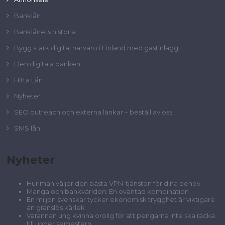
Banklån
Banklånets historia
Bygg stark digital närvaro i Finland med gästinlägg
Den digitala banken
Hitta Lån
Nyheter
SEO outreach och externa länkar – beställ av oss
SMS lån
Nyheter
Hur man väljer den bästa VPN-tjänsten för dina behov
Manga och bankvärlden: En oväntad kombination
En miljon svenskar tycker ekonomisk trygghet är viktigare
än gränslös kärlek
Varannan ung kvinna orolig för att pengarna inte ska räcka
till under semestern