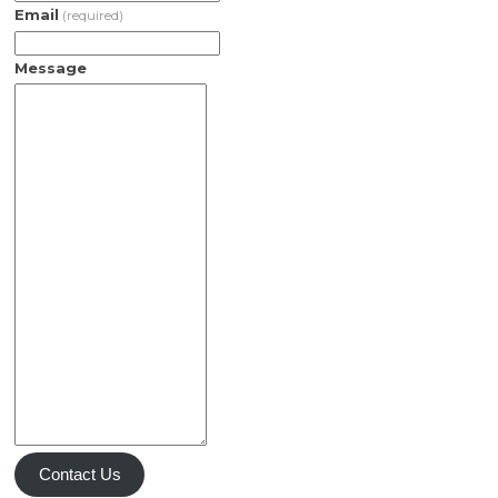
Email
(required)
Message
Contact Us