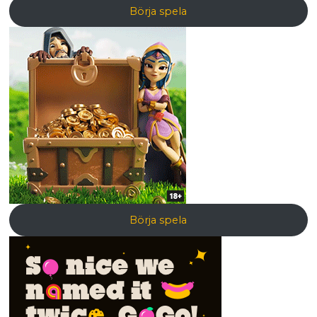
Börja spela
Börja spela