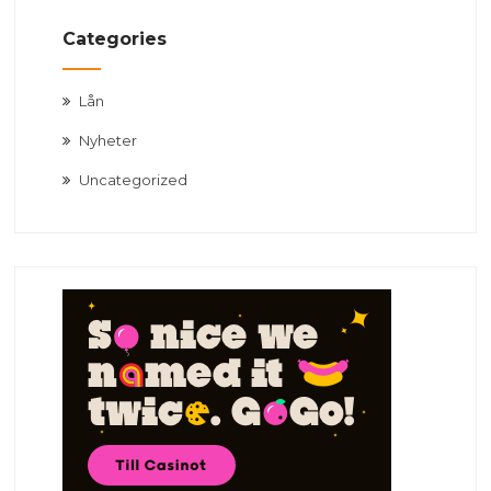
Categories
Lån
Nyheter
Uncategorized