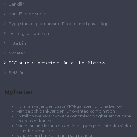
Banklån
Banklånets historia
Bygg stark digital närvaro i Finland med gästinlägg
Den digitala banken
Hitta Lån
Nyheter
SEO outreach och externa länkar – beställ av oss
SMS lån
Nyheter
Hur man väljer den bästa VPN-tjänsten för dina behov
Manga och bankvärlden: En oväntad kombination
En miljon svenskar tycker ekonomisk trygghet är viktigare
än gränslös kärlek
Varannan ung kvinna orolig för att pengarna inte ska räcka
till under semestern
Nyheter om hur kan man spara pengar