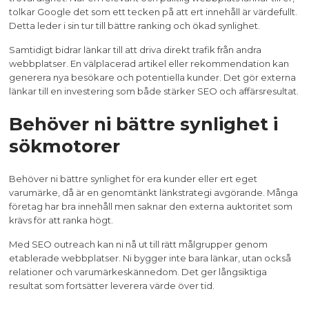
tolkar Google det som ett tecken på att ert innehåll är värdefullt.
Detta leder i sin tur till bättre ranking och ökad synlighet.
Samtidigt bidrar länkar till att driva direkt trafik från andra
webbplatser. En välplacerad artikel eller rekommendation kan
generera nya besökare och potentiella kunder. Det gör externa
länkar till en investering som både stärker SEO och affärsresultat.
Behöver ni bättre synlighet i
sökmotorer
Behöver ni bättre synlighet för era kunder eller ert eget
varumärke, då är en genomtänkt länkstrategi avgörande. Många
företag har bra innehåll men saknar den externa auktoritet som
krävs för att ranka högt.
Med SEO outreach kan ni nå ut till rätt målgrupper genom
etablerade webbplatser. Ni bygger inte bara länkar, utan också
relationer och varumärkeskännedom. Det ger långsiktiga
resultat som fortsätter leverera värde över tid.