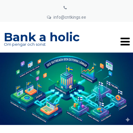
info@cntkings.ee
Bank a holic
Om pengar och sonst