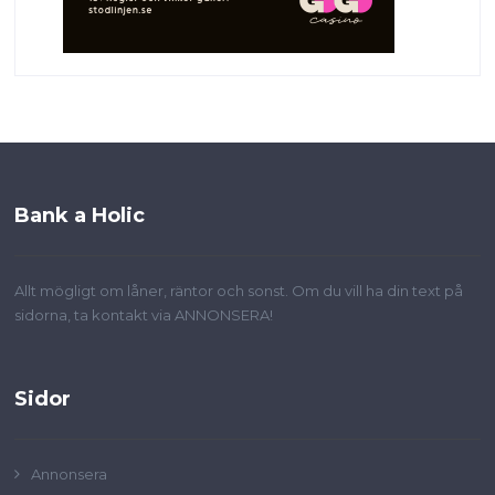
Bank a Holic
Allt mögligt om låner, räntor och sonst. Om du vill ha din text på
sidorna, ta kontakt via ANNONSERA!
Sidor
Annonsera