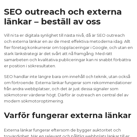
SEO outreach och externa
länkar – beställ av oss
Vill ni ta er digitala synlighet till nästa nivå, då är SEO outreach
och externa länkar en av de mest effektiva metoderna idag. Allt
fler företag konkurrerar om topplaceringar i Google, och utan en
stark länkstrategi är det svårt att nå framgång. Med rätt
samarbeten och kvalitativa publiceringar kan ni snabbt förbättra
er position i sökresultaten.
SEO handlar inte längre bara om innehåll och teknik, utan också
om förtroende. Externa länkar fungerar som rekommendationer
från andra webbplatser, och det är just dessa signaler som
sökmotorer värderar högt. Därför är outreach en central del av
modern sökmotoroptimering.
Varför fungerar externa länkar
Externa länkar fungerar eftersom de bygger auktoritet och
trovärdighet. När en relevant och pålitlig webbplats länkar till er,